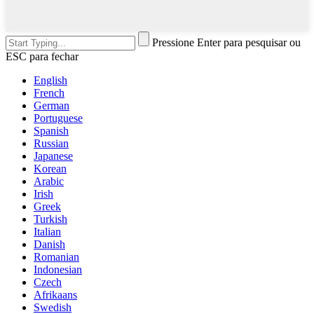
Pressione Enter para pesquisar ou
ESC para fechar
English
French
German
Portuguese
Spanish
Russian
Japanese
Korean
Arabic
Irish
Greek
Turkish
Italian
Danish
Romanian
Indonesian
Czech
Afrikaans
Swedish