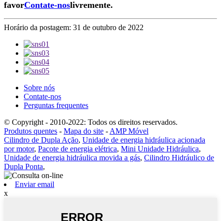
favor
Contate-nos
livremente.
Horário da postagem: 31 de outubro de 2022
Sobre nós
Contate-nos
Perguntas frequentes
© Copyright - 2010-2022: Todos os direitos reservados.
Produtos quentes
-
Mapa do site
-
AMP Móvel
Cilindro de Dupla Ação
,
Unidade de energia hidráulica acionada
por motor
,
Pacote de energia elétrica
,
Mini Unidade Hidráulica
,
Unidade de energia hidráulica movida a gás
,
Cilindro Hidráulico de
Dupla Ponta
,
Enviar email
x