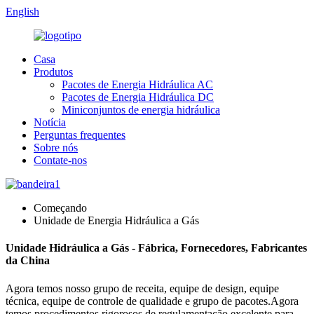
English
Casa
Produtos
Pacotes de Energia Hidráulica AC
Pacotes de Energia Hidráulica DC
Miniconjuntos de energia hidráulica
Notícia
Perguntas frequentes
Sobre nós
Contate-nos
Começando
Unidade de Energia Hidráulica a Gás
Unidade Hidráulica a Gás - Fábrica, Fornecedores, Fabricantes
da China
Agora temos nosso grupo de receita, equipe de design, equipe
técnica, equipe de controle de qualidade e grupo de pacotes.Agora
temos procedimentos rigorosos de regulamentação excelente para